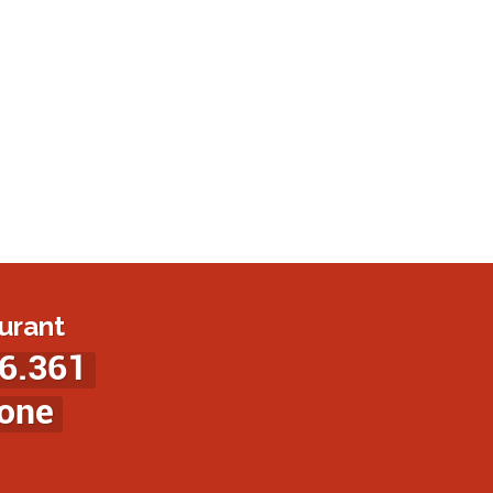
urant
6.361
ione