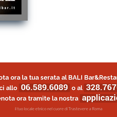
ota ora la tua serata al BALI Bar&Resta
06.589.6089
328.767
i allo
o al
applicaz
enota ora tramite la nostra
il tuo locale etnico nel cuore di Trastevere a Roma