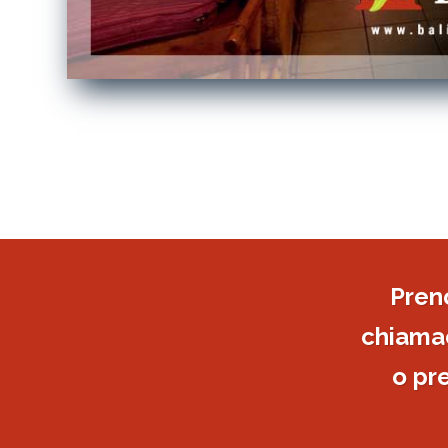
Pren
chiamac
o pr