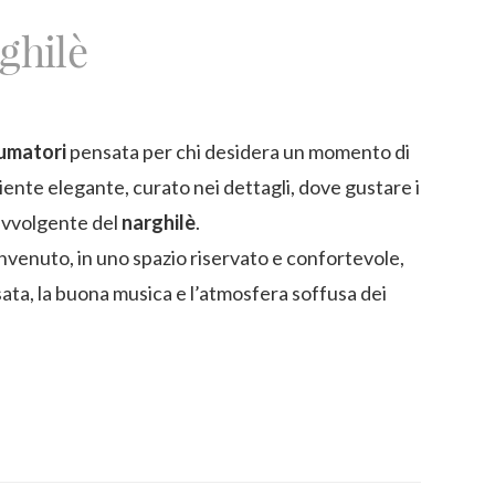
ghilè
fumatori
pensata per chi desidera un momento di
biente elegante, curato nei dettagli, dove gustare i
avvolgente del
narghilè
.
benvenuto, in uno spazio riservato e confortevole,
sata, la buona musica e l’atmosfera soffusa dei