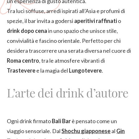
un’esperienza di gusto autentica.
Tra luci soffuse, arredi ispirati all’Asia e profumi di
spezie, il bar invita a godersi
aperitivi raffinati
o
drink dopo cena
in uno spazio che unisce stile,
convivialità e fascino orientale. Perfetto per chi
desidera trascorrere una serata diversa nel cuore di
Roma centro
, tra le atmosfere vibranti di
Trastevere
e la magia del
Lungotevere
.
L’arte dei drink d’autore
Ogni drink firmato
Bali Bar
è pensato come un
viaggio sensoriale. Dal
Shochu giapponese
al
Gin