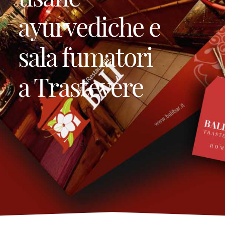
ayurvediche e
sala fumatori
a Trastevere