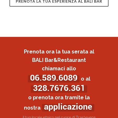
PRENOTA LA TUA ESPERIENZA AL BALI BAR
Prenota ora la tua serata al
BALI Bar&Restaurant
chiamaci allo
06.589.6089
o al
328.7676.361
o prenota ora tramite la
applicazione
nostra
il tuo locale etnico nel cuore di Trastevere