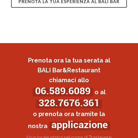
PRENOTA LA TUA ESPERIENZA AL BALI BAR
Prenota ora la tua serata al
BALI Bar&Restaurant
chiamaci allo
06.589.6089
o al
328.7676.361
o prenota ora tramite la
applicazione
nostra
il tuo locale etnico nel cuore di Trastevere