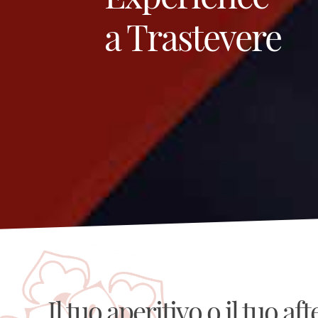
a Trastevere
Il tuo aperitivo o il tuo af