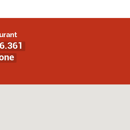
urant
6.361
ione