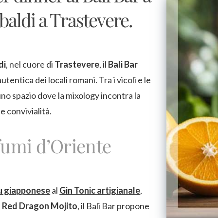
baldi a Trastevere.
di
, nel cuore di
Trastevere
, il
Bali Bar
tentica dei locali romani. Tra i vicoli e le
uno spazio dove la mixology incontra la
 e convivialità.
fumi d’Oriente
u giapponese
al
Gin Tonic artigianale
,
l
Red Dragon Mojito
, il Bali Bar propone