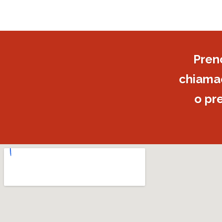
Pren
chiamac
o pr