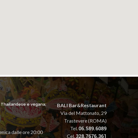
, Thailandese e vegana;
BALI Bar&Restaurant
Via del Mattonato, 29
Trastevere (ROMA)
Tel.
06.589.6089
enica dalle ore 20:00
Cel.
328.7676.361