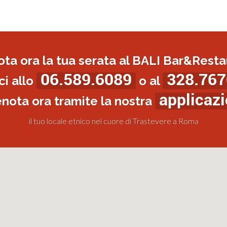
ota ora la tua serata al BALI Bar&Resta
06.589.6089
328.767
i allo
o al
applicaz
enota ora tramite la nostra
il tuo locale etnico nel cuore di Trastevere a Roma